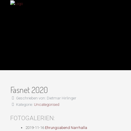
Fasnet 2020
Geschrieben von:
Dietmar Hirlinger
Kategorie:
Uncategorised
FOTOGALERIEN:
2019-11-16
Ehrungsabend Narrhalla