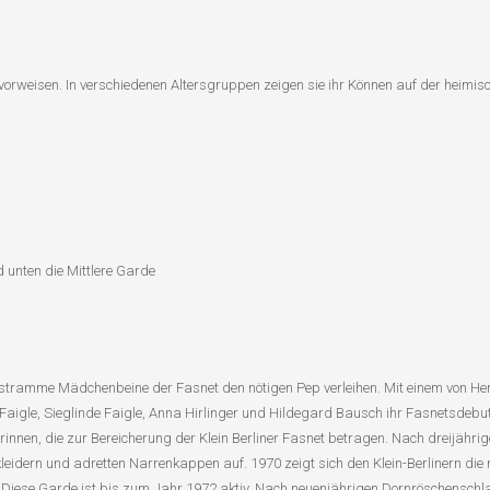
vorweisen. In verschiedenen Altersgruppen zeigen sie ihr Können auf der heimis
d unten die Mittlere Garde
 stramme Mädchenbeine der Fasnet den nötigen Pep verleihen. Mit einem von He
Faigle, Sieglinde Faigle, Anna Hirlinger und Hildegard Bausch ihr Fasnetsdebut.
rinnen, die zur Bereicherung der Klein Berliner Fasnet betragen. Nach dreijähri
idern und adretten Narrenkappen auf. 1970 zeigt sich den Klein-Berlinern die 
. Diese Garde ist bis zum Jahr 1972 aktiv. Nach neuenjährigen Dornröschenschlaf