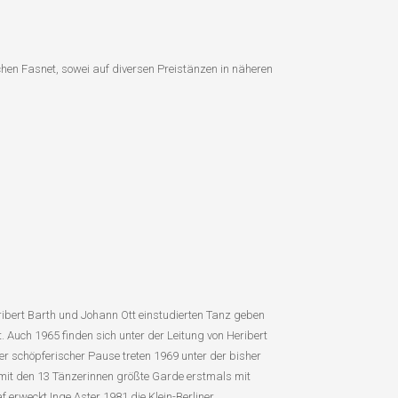
chen Fasnet, sowei auf diversen Preistänzen in näheren
ribert Barth und Johann Ott einstudierten Tanz geben
 Auch 1965 finden sich unter der Leitung von Heribert
ger schöpferischer Pause treten 1969 unter der bisher
mit den 13 Tänzerinnen größte Garde erstmals mit
 erweckt Inge Aster 1981 die Klein-Berliner