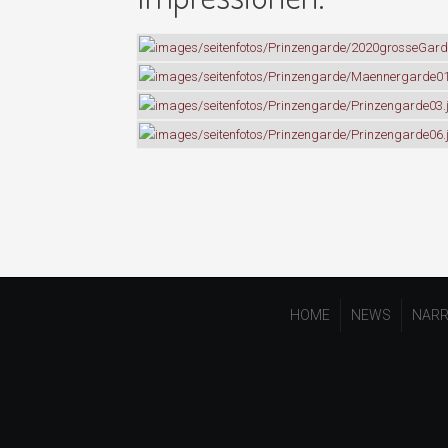
HOME
NEWS
NARR