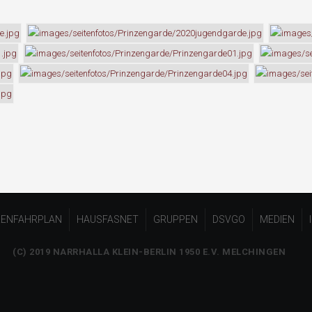
ENFAHRPLAN
HAUSFASNET
GRUPPEN
DSVGO
MEDIEN
(C) 2019 NARRHALLA KLEIN-BERLIN 1950 E.V. MELCHINGEN