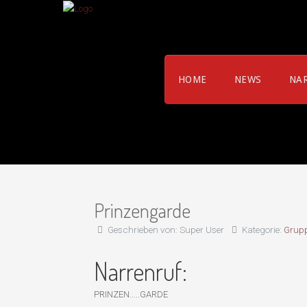
HOME
NEWS
NA
Prinzengarde
Geschrieben von:
Super User
Kategorie:
Grup
Narrenruf:
PRINZEN.....GARDE