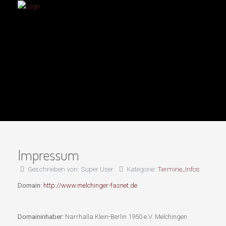
Impressum
Geschrieben von:
Super User
Kategorie:
Termine_Infos
Domain:
http://www.melchinger-fasnet.de
Domaininhaber:
Narrhalla Klein-Berlin 1950 e.V. Melchingen