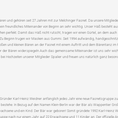
Bären und gehören seit 27 Jahren mit zur Melchinger Fasnet. Da unsere Mitglied
n freundliches Miteinander von Beginn an sehr wichtig. Unser Häß besteht aus fe
n perfekt. Damit das Häß nicht rutscht, tragen wir einen Gürtel, an dem auch 
u Beginn trugen wir Masken aus Gummi. Seit 1994 aufwändig, handgeschnitzte 
oßen und kleinen Bären an der Fasnet mit einem Auftritt und dem Bärentanz im 
ter der Bären widerspiegeln.Auch das gemeinsame Miteinander ist uns sehr wich
r bei Hochzeiten unserer Mitglieder Spalier und freuen uns natürlich ganz bes
ünder Karl-Heinz Weidner anfänglich jedes Jahr eine neue Fasnetsgruppe zus
 bestehe. In Bezug auf den Namen Klein-Berlin war der Bär als Wappentier Groß
hsene und ein Kind. Der Bär war geboren! Somit gründete 1992 Karl-Heinz Weid
uppe nach nur einem Jahr auf 22 Erwachsene und 11 Kinder an. Der offizielle A