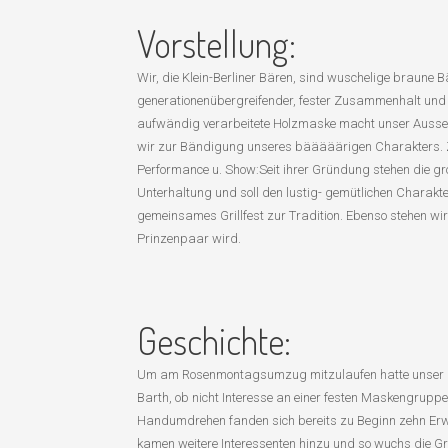
Vorstellung:
Wir, die Klein-Berliner Bären, sind wuschelige braune 
generationenübergreifender, fester Zusammenhalt und ei
aufwändig verarbeitete Holzmaske macht unser Aussehe
wir zur Bändigung unseres bääääärigen Charakters. Z
Performance u. Show:Seit ihrer Gründung stehen die gr
Unterhaltung und soll den lustig- gemütlichen Charak
gemeinsames Grillfest zur Tradition. Ebenso stehen wi
Prinzenpaar wird.
Geschichte:
Um am Rosenmontagsumzug mitzulaufen hatte unser Gr
Barth, ob nicht Interesse an einer festen Maskengruppe
Handumdrehen fanden sich bereits zu Beginn zehn Erwac
kamen weitere Interessenten hinzu und so wuchs die Gr