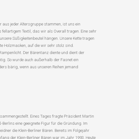
er aus jeder Altersgruppe stammen, ist uns ein
llartigem Textil, das wir als Overall tragen. Eine sehr
unsere Süßigkeitenbeutel hängen. Unsere Kette tragen
Holzmasken, auf die wir sehr stolz sind.
Rampenlicht. Der Bärentanz diente und dient der
tig. So wurde auch außerhalb der Fasnet ein
onders bärig, wenn aus unseren Reihen jemand
ammengestellt. Eines Tages fragte Präsident Martin
-Berlins eine geeignete Figur für die Gründung. Im
ner die Klein-Berliner Bären. Bereits im Folgejahr
nfang der Klein-Berliner Bären war im Jahr 1993. Heute