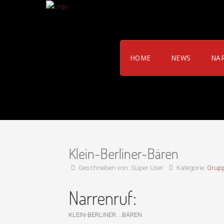
HOME
NEWS
NA
Klein-Berliner-Bären
Geschrieben von:
Super User
Kategorie:
Grup
Narrenruf:
KLEIN-BERLINER....BÄREN